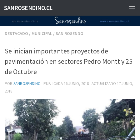
SANROSENDINO.CL
Saltar al contenido
DESTACADO
/
MUNICIPAL
/
SAN ROSENDO
Se inician importantes proyectos de
pavimentación en sectores Pedro Montt y 25
de Octubre
POR
SANROSENDINO
· PUBLICADA
16 JUNIO, 2018
· ACTUALIZADO
17 JUNIO,
2018