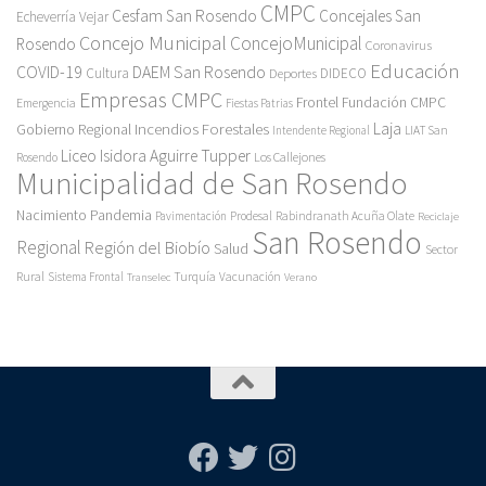
CMPC
Cesfam San Rosendo
Concejales San
Echeverría Vejar
Concejo Municipal
ConcejoMunicipal
Rosendo
Coronavirus
Educación
COVID-19
DAEM San Rosendo
Cultura
Deportes
DIDECO
Empresas CMPC
Frontel
Fundación CMPC
Emergencia
Fiestas Patrias
Incendios Forestales
Laja
Gobierno Regional
Intendente Regional
LIAT San
Liceo Isidora Aguirre Tupper
Los Callejones
Rosendo
Municipalidad de San Rosendo
Pandemia
Nacimiento
Pavimentación
Prodesal
Rabindranath Acuña Olate
Reciclaje
San Rosendo
Regional
Región del Biobío
Salud
Sector
Rural
Turquía
Sistema Frontal
Vacunación
Transelec
Verano