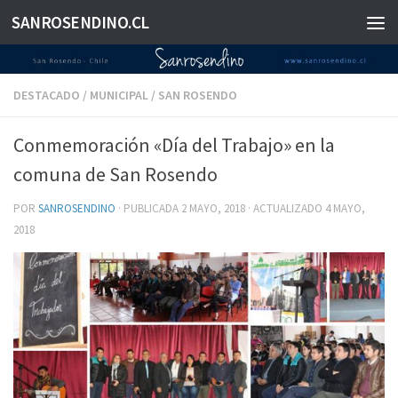
SANROSENDINO.CL
Saltar al contenido
DESTACADO
/
MUNICIPAL
/
SAN ROSENDO
Conmemoración «Día del Trabajo» en la
comuna de San Rosendo
POR
SANROSENDINO
· PUBLICADA
2 MAYO, 2018
· ACTUALIZADO
4 MAYO,
2018