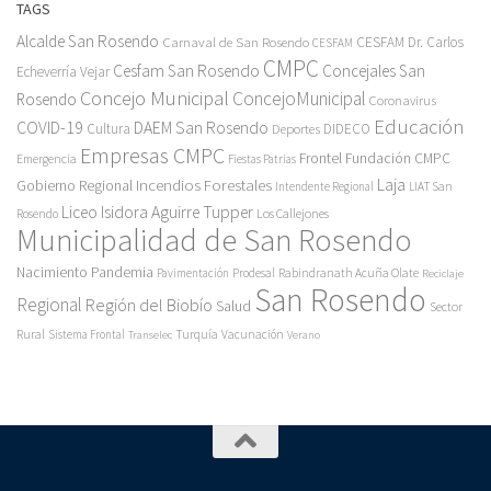
TAGS
Alcalde San Rosendo
Carnaval de San Rosendo
CESFAM Dr. Carlos
CESFAM
CMPC
Cesfam San Rosendo
Concejales San
Echeverría Vejar
Concejo Municipal
ConcejoMunicipal
Rosendo
Coronavirus
Educación
COVID-19
DAEM San Rosendo
Cultura
Deportes
DIDECO
Empresas CMPC
Frontel
Fundación CMPC
Emergencia
Fiestas Patrias
Incendios Forestales
Laja
Gobierno Regional
Intendente Regional
LIAT San
Liceo Isidora Aguirre Tupper
Los Callejones
Rosendo
Municipalidad de San Rosendo
Pandemia
Nacimiento
Pavimentación
Prodesal
Rabindranath Acuña Olate
Reciclaje
San Rosendo
Regional
Región del Biobío
Salud
Sector
Rural
Turquía
Sistema Frontal
Vacunación
Transelec
Verano