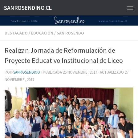
SANROSENDINO.CL
Saltar al contenido
DESTACADO
/
EDUCACIÓN
/
SAN ROSENDO
Realizan Jornada de Reformulación de
Proyecto Educativo Institucional de Liceo
POR
SANROSENDINO
· PUBLICADA
26 NOVIEMBRE, 2017
· ACTUALIZADO
27
NOVIEMBRE, 2017