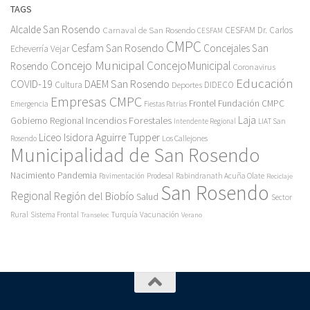
TAGS
Alcalde San Rosendo
Carnaval de San Rosendo
CESFAM Dr. Carlos
CESFAM
CMPC
Cesfam San Rosendo
Concejales San
Echeverría Vejar
Concejo Municipal
ConcejoMunicipal
Rosendo
Coronavirus
Educación
COVID-19
DAEM San Rosendo
Cultura
Deportes
DIDECO
Empresas CMPC
Frontel
Fundación CMPC
Emergencia
Fiestas Patrias
Incendios Forestales
Laja
Gobierno Regional
Intendente Regional
LIAT San
Liceo Isidora Aguirre Tupper
Los Callejones
Rosendo
Municipalidad de San Rosendo
Pandemia
Nacimiento
Pavimentación
Prodesal
Rabindranath Acuña Olate
Reciclaje
San Rosendo
Regional
Región del Biobío
Salud
Sector
Rural
Turquía
Sistema Frontal
Vacunación
Transelec
Verano