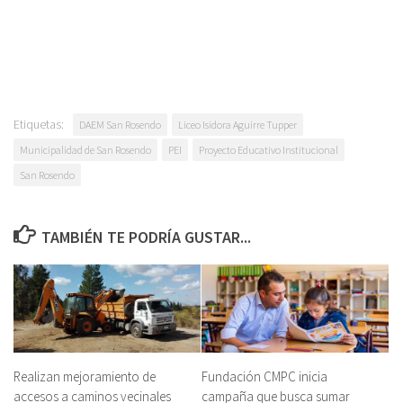
Etiquetas:
DAEM San Rosendo
Liceo Isidora Aguirre Tupper
Municipalidad de San Rosendo
PEI
Proyecto Educativo Institucional
San Rosendo
TAMBIÉN TE PODRÍA GUSTAR...
Realizan mejoramiento de
Fundación CMPC inicia
accesos a caminos vecinales
campaña que busca sumar