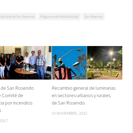
ipalidad de San Rosendo
Programa de Habitabilidad
San Rosendo
o de San Rosendo
Recambio general de luminarias
e Comité de
en sectores urbanos y rurales
a por incendios
de San Rosendo
s
25 NOVIEMBRE, 2022
2017