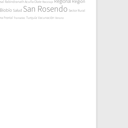
Regional
Región
sal
Rabindranath Acuña Olate
Reciclaje
San Rosendo
 Biobío
Salud
Sector Rural
Turquía
ma Frontal
Vacunación
Transelec
Verano