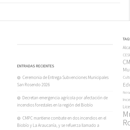
TAG
Alc
CESF
C
ENTRADAS RECIENTES
Mun
Ceremonia de Entrega Subvenciones Municipales
Cult
Ed
San Rosendo 2026
Patri
Decretan emergencia agrícola por afectación de
Inc
incendios forestales en la región del Biobío
Lic
M
CMPC mantiene combate en dos incendios en el
R
Biobío y La Araucanía, y se refuerza llamado a