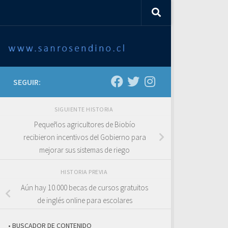
SEGUIR:
SIGUIENTE HISTORIA
Pequeños agricultores de Biobío
recibieron incentivos del Gobierno para
mejorar sus sistemas de riego
HISTORIA PREVIA
Aún hay 10.000 becas de cursos gratuitos
de inglés online para escolares
• BUSCADOR DE CONTENIDO