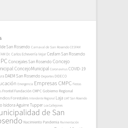
S
alde San Rosendo
Carnaval de San Rosendo
CESFAM
Cesfam San Rosendo
AM Dr. Carlos Echeverría Vejar
MPC
Concejo
Concejales San Rosendo
icipal
ConcejoMunicipal
COVID-19
Coronavirus
DAEM San Rosendo
ura
Deportes
DIDECO
Empresas CMPC
ucación
Emergencia
Fiestas
Gobierno Regional
Frontel
Fundación CMPC
as
endios Forestales
Laja
Intendente Regional
LIAT San Rosendo
eo Isidora Aguirre Tupper
Los Callejones
unicipalidad de San
osendo
Pandemia
Nacimiento
Pavimentación