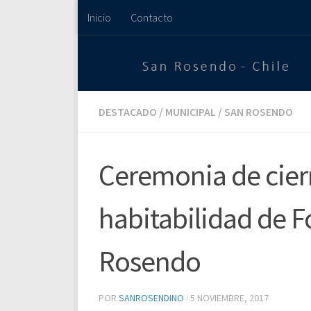
Inicio
Contacto
Saltar al contenido
DESTACADO
/
MUNICIPAL
/
SAN ROSENDO
Ceremonia de cier
habitabilidad de F
Rosendo
POR
SANROSENDINO
·
5 NOVIEMBRE, 2017