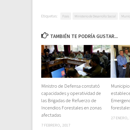
Etiquetas:
Fosis
Ministerio de Desarrollo Social
Munic
TAMBIÉN TE PODRÍA GUSTAR...
Ministro de Defensa constató
Municipi
capacidades y operatividad de
establec
las Brigadas de Refuerzo de
Emergenci
Incendios Forestales en zonas
forestale
afectadas
27 ENERO, 
7 FEBRERO, 2017