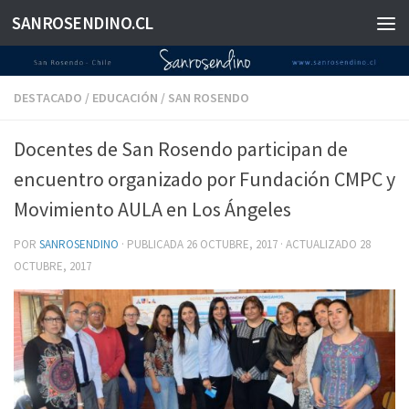
SANROSENDINO.CL
Saltar al contenido
DESTACADO
/
EDUCACIÓN
/
SAN ROSENDO
Docentes de San Rosendo participan de
encuentro organizado por Fundación CMPC y
Movimiento AULA en Los Ángeles
POR
SANROSENDINO
· PUBLICADA
26 OCTUBRE, 2017
· ACTUALIZADO
28
OCTUBRE, 2017