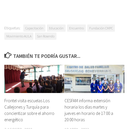
Etiquetas:
Capacitación
Educación
Encuentro
Fundación CMPC
Movimiento AULA
San Rosendo
TAMBIÉN TE PODRÍA GUSTAR...
Frontel visita escuelas Los
CESFAM informa extensión
Callejones y Turquía para
horaria los días martes y
concientizar sobre el ahorro
jueves en horario de 17:00 a
energético
20:00 horas