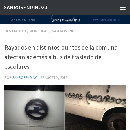
SANROSENDINO.CL
Saltar al contenido
DESTACADO
/
MUNICIPAL
/
SAN ROSENDO
Rayados en distintos puntos de la comuna
afectan además a bus de traslado de
escolares
POR
SANROSENDINO
·
22 AGOSTO, 2017