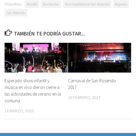
Etiquetas:
Alcalde
Bus Escolar
Municipalidad de San Rosendo
Rayados
San Rosendo
TAMBIÉN TE PODRÍA GUSTAR...
Esperado show infantil y
Carnaval de San Rosendo
música en vivo dieron cierre a
2017
las actividades de verano en la
20 FEBRERO, 2017
comuna
18 MARZO, 2025