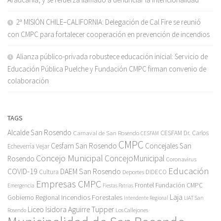
2ª MISIÓN CHILE–CALIFORNIA: Delegación de Cal Fire se reunió
con CMPC para fortalecer cooperación en prevención de incendios
Alianza público-privada robustece educación inicial: Servicio de
Educación Pública Puelche y Fundación CMPC firman convenio de
colaboración
TAGS
Alcalde San Rosendo
Carnaval de San Rosendo
CESFAM Dr. Carlos
CESFAM
CMPC
Cesfam San Rosendo
Concejales San
Echeverría Vejar
Concejo Municipal
ConcejoMunicipal
Rosendo
Coronavirus
Educación
COVID-19
DAEM San Rosendo
Cultura
Deportes
DIDECO
Empresas CMPC
Frontel
Fundación CMPC
Emergencia
Fiestas Patrias
Incendios Forestales
Laja
Gobierno Regional
Intendente Regional
LIAT San
Liceo Isidora Aguirre Tupper
Los Callejones
Rosendo