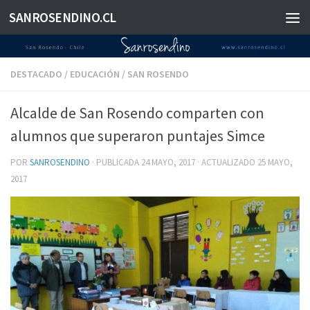
SANROSENDINO.CL
Saltar al contenido
DESTACADO
/
EDUCACIÓN
/
SAN ROSENDO
Alcalde de San Rosendo comparten con
alumnos que superaron puntajes Simce
POR
SANROSENDINO
· PUBLICADA
24 MAYO, 2017
· ACTUALIZADO
25 MAYO,
2017