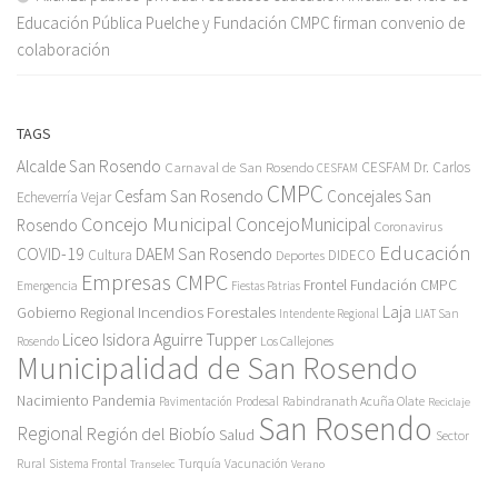
Educación Pública Puelche y Fundación CMPC firman convenio de
colaboración
TAGS
Alcalde San Rosendo
Carnaval de San Rosendo
CESFAM Dr. Carlos
CESFAM
CMPC
Cesfam San Rosendo
Concejales San
Echeverría Vejar
Concejo Municipal
ConcejoMunicipal
Rosendo
Coronavirus
Educación
COVID-19
DAEM San Rosendo
Cultura
Deportes
DIDECO
Empresas CMPC
Frontel
Fundación CMPC
Emergencia
Fiestas Patrias
Incendios Forestales
Laja
Gobierno Regional
Intendente Regional
LIAT San
Liceo Isidora Aguirre Tupper
Los Callejones
Rosendo
Municipalidad de San Rosendo
Pandemia
Nacimiento
Pavimentación
Prodesal
Rabindranath Acuña Olate
Reciclaje
San Rosendo
Regional
Región del Biobío
Salud
Sector
Rural
Turquía
Sistema Frontal
Vacunación
Transelec
Verano