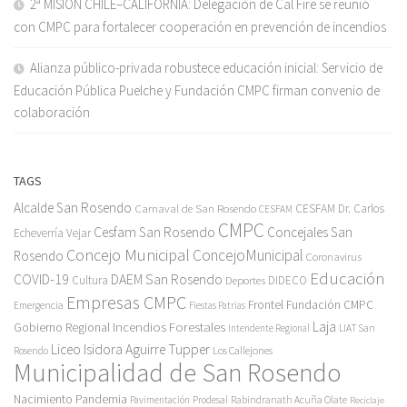
2ª MISIÓN CHILE–CALIFORNIA: Delegación de Cal Fire se reunió
con CMPC para fortalecer cooperación en prevención de incendios
Alianza público-privada robustece educación inicial: Servicio de
Educación Pública Puelche y Fundación CMPC firman convenio de
colaboración
TAGS
Alcalde San Rosendo
Carnaval de San Rosendo
CESFAM Dr. Carlos
CESFAM
CMPC
Cesfam San Rosendo
Concejales San
Echeverría Vejar
Concejo Municipal
ConcejoMunicipal
Rosendo
Coronavirus
Educación
COVID-19
DAEM San Rosendo
Cultura
Deportes
DIDECO
Empresas CMPC
Frontel
Fundación CMPC
Emergencia
Fiestas Patrias
Incendios Forestales
Laja
Gobierno Regional
Intendente Regional
LIAT San
Liceo Isidora Aguirre Tupper
Los Callejones
Rosendo
Municipalidad de San Rosendo
Pandemia
Nacimiento
Pavimentación
Prodesal
Rabindranath Acuña Olate
Reciclaje