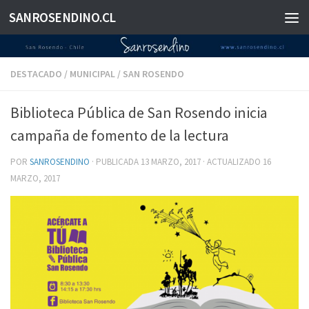
SANROSENDINO.CL
Saltar al contenido
DESTACADO
/
MUNICIPAL
/
SAN ROSENDO
Biblioteca Pública de San Rosendo inicia
campaña de fomento de la lectura
POR
SANROSENDINO
· PUBLICADA
13 MARZO, 2017
· ACTUALIZADO
16
MARZO, 2017