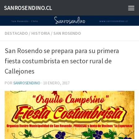
SANROSENDINO.CL
Saltar al contenido
DESTACADO
/
HISTORIA
/
SAN ROSENDO
San Rosendo se prepara para su primera
fiesta costumbrista en sector rural de
Callejones
POR
SANROSENDINO
·
10 ENERO, 2017