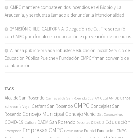
CMPC mantiene combate en dos incendios en el Biobío y La
Araucanía, y se refuerza llamado a denunciar la intencionalidad
2ª MISIÓN CHILE–CALIFORNIA: Delegación de Cal Fire se reunió
con CMPC para fortalecer cooperación en prevención de incendios
Alianza público-privada robustece educación inicial: Servicio de
Educación Pública Puelche y Fundación CMPC firman convenio de
colaboración
TAGS
Alcalde San Rosendo
Carnaval de San Rosendo
CESFAM Dr. Carlos
CESFAM
CMPC
Cesfam San Rosendo
Concejales San
Echeverría Vejar
Concejo Municipal
ConcejoMunicipal
Rosendo
Coronavirus
Educación
COVID-19
DAEM San Rosendo
Cultura
Deportes
DIDECO
Empresas CMPC
Frontel
Fundación CMPC
Emergencia
Fiestas Patrias