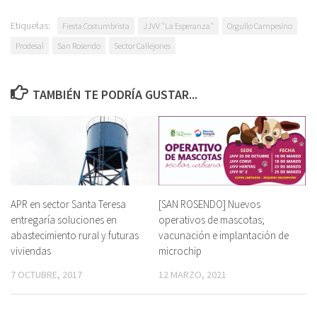
Etiquetas:
Fiesta Costumbrista
JJVV "La Esperanza"
Orgullo Campesino
Prodesal
San Rosendo
Sector Callejones
TAMBIÉN TE PODRÍA GUSTAR...
APR en sector Santa Teresa
[SAN ROSENDO] Nuevos
entregaría soluciones en
operativos de mascotas;
abastecimiento rural y futuras
vacunación e implantación de
viviendas
microchip
7 OCTUBRE, 2017
12 MARZO, 2021