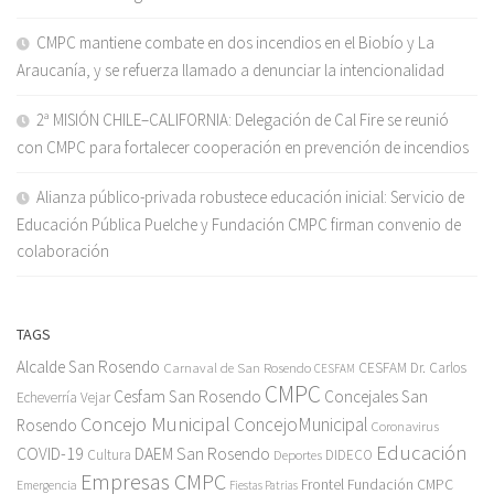
CMPC mantiene combate en dos incendios en el Biobío y La
Araucanía, y se refuerza llamado a denunciar la intencionalidad
2ª MISIÓN CHILE–CALIFORNIA: Delegación de Cal Fire se reunió
con CMPC para fortalecer cooperación en prevención de incendios
Alianza público-privada robustece educación inicial: Servicio de
Educación Pública Puelche y Fundación CMPC firman convenio de
colaboración
TAGS
Alcalde San Rosendo
Carnaval de San Rosendo
CESFAM Dr. Carlos
CESFAM
CMPC
Cesfam San Rosendo
Concejales San
Echeverría Vejar
Concejo Municipal
ConcejoMunicipal
Rosendo
Coronavirus
Educación
COVID-19
DAEM San Rosendo
Cultura
Deportes
DIDECO
Empresas CMPC
Frontel
Fundación CMPC
Emergencia
Fiestas Patrias